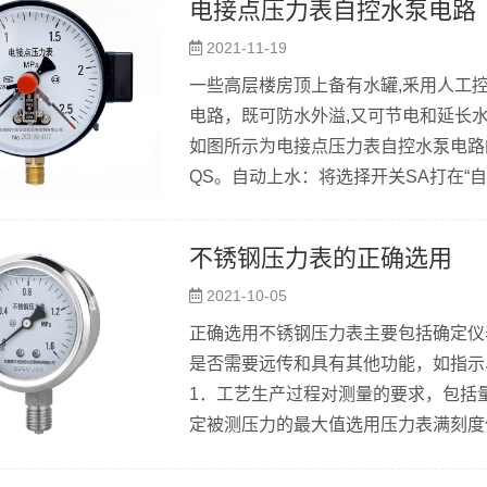
电接点压力表自控水泵电路
注油润滑。 2、矩型膜盒压力表“指针呆
2021-11-19
一些高层楼房顶上备有水罐,釆用人工
电路，既可防水外溢,又可节电和延长水泵使
如图所示为电接点压力表自控水泵电路
QS。自动上水：将选择开关SA打在“自
压力表SP的“上限”和“下限”根据需要确定,
位下降,表指针向“下限”方向移动,水压低于
不锈钢压力表的正确选用
中间继电器自锁触头闭合自锁，K1的常开触
2021-10-05
正确选用不锈钢压力表主要包括确定仪
是否需要远传和具有其他功能，如指示
1．工艺生产过程对测量的要求，包括
定被测压力的最大值选用压力表满刻度
的最大值选用压力表满刻度值的二分之一。
0．4级、1.0级、1.5级和2.5级