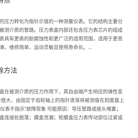
特点
保使用者的安全和准确的测量结果。...
的压力转化为指针示值的一种测量仪表。它的结构主要分
被测介质的管路。压力表盒内部还包含压力表芯片的组成
表具有更高的耐腐蚀性和更广泛的适用范围，适用于更恶
、维修简单、运动灵敏且使用寿命长。...
除方法
盒在被测介质的压力作用下，其自由端产生响应的弹性变
予放大，由固定于齿轮轴上的指针逐渐将被测值在刻度盘上
后仪表不指示”故障现象 可能原因：导压管路或接头堵塞；
盒连接处脱落；膜盒泄漏；矩膜盒压力表传动部位过紧或
好指针杆；找出脱落部位，重新连接好；如焊口泄漏可补
，应按原规格更换新的膜盒；找出过紧或卡住部位，并加