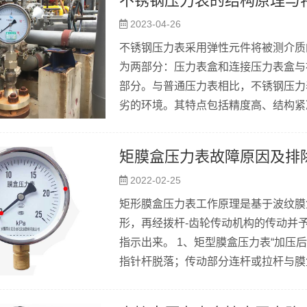
不锈钢压力表的结构原理与
具，但必须在正确的环境中使用，才能确
2023-04-26
不锈钢压力表采用弹性元件将被测介质
为两部分：压力表盒和连接压力表盒与
部分。与普通压力表相比，不锈钢压力
劣的环境。其特点包括精度高、结构紧凑
矩膜盒压力表故障原因及排
2022-02-25
矩形膜盒压力表工作原理是基于波纹膜
形，再经拨杆-齿轮传动机构的传动并
指示出来。 1、矩型膜盒压力表“加压
指针杆脱落；传动部分连杆或拉杆与膜
卡住。 排除方法：用钢丝疏通；固定
焊，如膜盒波纹处泄漏，一般不能焊接