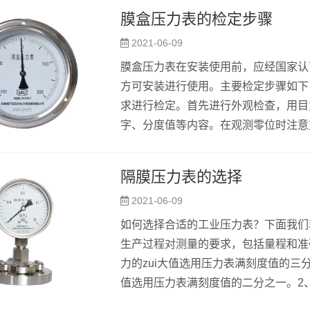
表示耐热压力表')，ＹＨ表示氢气压力
膜盒压力表的检定步骤
力需要精密控制和调整的分析仪器、环保
2021-06-09
膜盒压力表在安装使用前，应经国家认
方可安装进行使用。主要检定步骤如下：
求进行检定。首先进行外观检查，用目
字、分度值等内容。在观测零位时注意
程中的要求，并在检定记录上记录检查
校验器。根据规程要求，选择标准表的
隔膜压力表的选择
能准确反映出被检表的实际值。2、标
2021-06-09
密压力表和真空表，辅助设备是压力校验
如何选择合适的工业压力表？下面我们
生产过程对测量的要求，包括量程和准
力的zui大值选用压力表满刻度值的三
值选用压力表满刻度值的二分之一。2
程度等。如用于振动环境条件的防震压