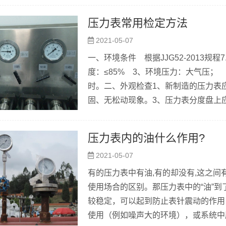
来讲述：比如，要求水罐内压力（指表压
压力表常用检定方法
时，供水电机停止抽水。 水泵电机的
2021-05-07
多讲了，这里主要讲控...
一、环境条件 根据JJG52-2013规程
度：≤85% 3、环境压力：大气压；
时。二、外观检查1、新制造的压力表
固、无松动现象。3、压力表分度盘上
字；计量器具制造许可证标志和编号，真
压力表应有安全孔，安全孔上须有防尘装
压力表内的油什么作用?
2021-05-07
有的压力表中有油,有的却没有,这之间
使用场合的区别。那压力表中的“油”
较稳定，可以起到防止表针震动的作用
使用（例如噪声大的环境），或系统中