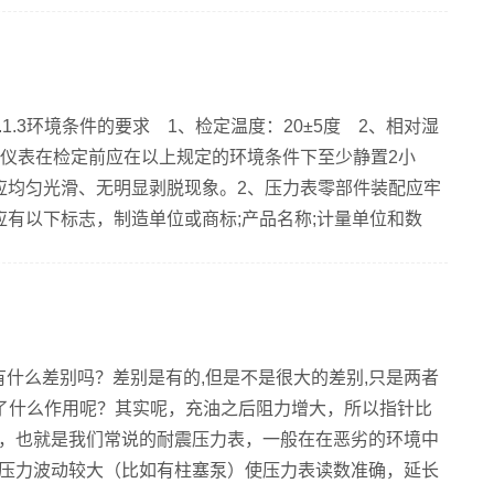
）低于0.3MP时，供水电机启动抽水；压力高于0.6MP
主回路和控制回路如下图示:主回路大家都非常熟悉，就不
7.1.3环境条件的要求 1、检定温度：20±5度 2、相对湿
 仪表在检定前应在以上规定的环境条件下至少静置2小
应均匀光滑、无明显剥脱现象。2、压力表零部件装配应牢
应有以下标志，制造单位或商标;产品名称;计量单位和数
空表应有“-”或“负”的标志，准确度等级，出厂编号。4、
置。(不准被测介质溢...
有什么差别吗？差别是有的,但是不是很大的差别,只是两者
到了什么作用呢？其实呢，充油之后阻力增大，所以指针比
，也就是我们常说的耐震压力表，一般在在恶劣的环境中
压力波动较大（比如有柱塞泵）使压力表读数准确，延长