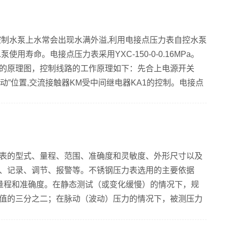
滞或跳动”故障现象 可能原因：矩膜盒压力...
控制水泵上水常会出现水满外溢,利用电接点压力表自控水泵
用寿命。电接点压力表采用YXC-150-0-0.16MPa。
的原理图，控制线路的工作原理如下：先合上电源开关
动”位置,交流接触器KM受中间继电器KA1的控制。电接点
如:“下限”压力为00MPa(兆帕),上限压力为007MPa。水
下限值时,SP的触点(1-3)闭合,中间继电器KA1吸合,KA1
点（3-4）闭合,KM...
表的型式、量程、范围、准确度和灵敏度、外形尺寸以及
、记录、调节、报警等。不锈钢压力表选用的主要依据
量程和准确度。在静态测试（或变化缓慢）的情况下，规
值的三分之二；在脉动（波动）压力的情况下，被测压力
常用压力检测仪表的准确度等级有0.05、0.1、0.25、
6个等级，应从生产工艺准确度要求和最经济角度选用。仪表的最