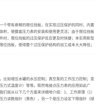
、玷污程度、易燃和易爆程度等。如氧气表、乙炔表，带
腐蚀压力表、耐高温压力表、隔膜压力表等。4、适于工作人
情况选用...
一个带有悬臂的限位挡板，在实现过压保护的同时，内置
体积，使膜盒压力表的安装和使用更灵活；由于限位挡板
件时，限位挡板的过压保护反应更及时快捷；本实用新型
限位挡板，使得整个过压保护结构的加工成本大大降低；
膜盒的距离，可以避免机芯中的传动齿轮脱齿。一、膜盒
盒作弹性敏感元件的压力表。膜盒压力表按外形可分为矩
形径向安装结构三种型式。膜盒压力表按功能可分为膜盒
、膜盒的种类、特...
，比如增压水罐的水压控制；真空泵的工作压力控制；变
压力式温度计）等等。既然电接点压力表的应用如此广
我们就从以下几个方面来详细地介绍：1、工作原理（1）
压力读数指针（黑色），另一个是压力设定下限指针（绿
色）。（2）具体工作原理，我们以增压水罐的水压控制