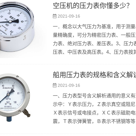
空压机的压力表你懂多少？
大允许误差是压力表的量程与准确度等
2021-09-16
更换准确度高一级的不锈钢压力表...
一．概念以大气压力为基准，用于测量
量精确度，可分为精密压力表、一般压
力表、绝对压力表、差压表。3、压力
压表、中压表及高压表。4、压力表按
介绍。三．机械式压力表在工业过程控
具有很高的机械强度以及生产方便等特
船用压力表的规格和含义解
弹性敏感元件齿轮传动机构指针外壳等
2021-09-16
表内机械转换机构将压力变形传导至指针
一、压力表型号含义解析通用的意义有
示中：Ｙ表示压力，Ｚ表示真空或阻尼
Ｘ表示信号或电接点，ＸＣ表示磁助电
震，Ｔ表示弹簧管，Ｂ表示不锈钢等等
用压力表')，ＹＸＣ表示电接点压力表'