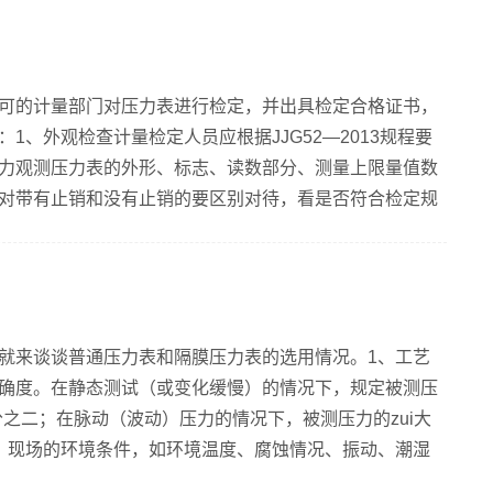
表') 等等YQ、YQF系列两级压力调节器主要适用于输入压
仪器设备、电力工业...
可的计量部门对压力表进行检定，并出具检定合格证书，
1、外观检查计量检定人员应根据JJG52—2013规程要
力观测压力表的外形、标志、读数部分、测量上限量值数
对带有止销和没有止销的要区别对待，看是否符合检定规
结果。根据被检表量程选取同量程标准表和大于其量程的
允许误差值应不大于被检压力表允许误差值的1/4。这样才
准表的选用我们在日常检定中选用的标准表是弹簧管式精
仪和...
就来谈谈普通压力表和隔膜压力表的选用情况。1、工艺
确度。在静态测试（或变化缓慢）的情况下，规定被测压
分之二；在脉动（波动）压力的情况下，被测压力的zui大
、现场的环境条件，如环境温度、腐蚀情况、振动、潮湿
力表。隔膜压力表的选择3、被测介质的性质，如状态