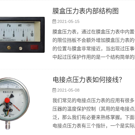
（气体、液体）、温度、粘度、腐蚀性
膜盒压力表内部结构图
有“禁油”标志，专用于特殊介质的耐
2021-05-15
员的观测。根据检测仪表所处位置和照明
膜盒压力表，通过在膜盒压力表中内置
的限位挡板不会额外增加膜盒压力表的
的位置与膜盒非常接近，当出现过压事
中起过压保护作用的是一个结构简单的
通过紧定螺钉来调节限位挡板的通孔与
压力表内部结构膜盒压力表是用金属膜
电接点压力表如何接线？
形水平安装结构矩形垂直安装结构、圆
2021-05-08
压力表和电接点膜盒压力表两种型式。二
我们常见的电接点压力表的应用有很多
压器的温度保护控制（其用的是电接点
泛，那么我们有必要来熟练掌握。下面
电接点压力表有三个指针，一个是实际
色），最后一个是压力设定上限指（红