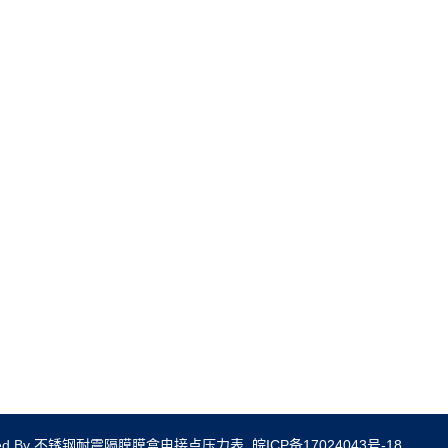
ed By
不锈钢耐震隔膜膜盒电接点压力表
.
皖ICP备17024043号-18
.