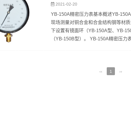
2021-02-20
更换准确度高一级的不锈钢压力表...
YB-150A精密压力表基本概述YB-
现场测量对铜合金和合金结构钢等材质
下设置有镜面环（YB-150A型、YB
（YB-150B型）。 YB-150A
示装置和外壳组成。测压弹性元件经特
套调试后，能确保精确的指示精度。精
件后，使其产生弹性变形—位移，经拉杆
‹‹
1
››