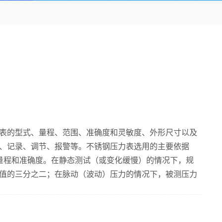
表的型式、量程、范围、准确度和灵敏度、外形尺寸以及
、记录、调节、报警等。不锈钢压力表选用的主要依据
量程和准确度。在静态测试（或变化缓慢）的情况下，规
值的三分之二；在脉动（波动）压力的情况下，被测压力
常用压力检测仪表的准确度等级有0.05、0.1、0.25、
6个等级，应从生产工艺准确度要求和最经济角度选用。仪表的最
级百分比的乘积，如果误差值超过工艺要求准确度，则需