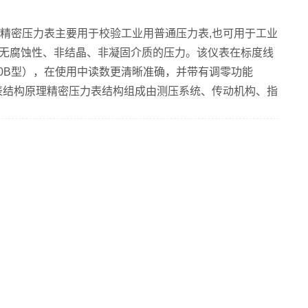
150A精密压力表主要用于校验工业用普通压力表,也可用于工业
无腐蚀性、非结晶、非凝固介质的压力。该仪表在标度线
-150B型），在使用中读数更清晰准确，并带有调零功能
精密压力表结构原理精密压力表结构组成由测压系统、传动机构、指
殊工艺处理，使其性能稳定可靠，与高精度的传动机构配
密压力表仪表的工作原理当被测介质的压力作用于弹性元
带动传动机构放大，由指示装置指示被测压力。 ...