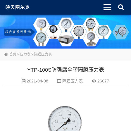
首页
>
压力表
>
隔膜压力表
YTP-100S防强腐全塑隔膜压力表
2021-04-08
隔膜压力表
26677