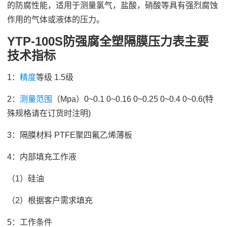
的防腐性能，适用于测量氯气，盐酸，硝酸等具有强烈腐蚀
作用的气体或液体的压力。
YTP-100S防强腐全塑隔膜压力表主要
技术指标
1：
精度
等级 1.5级
2：
测量范围
（Mpa）0~0.1 0~0.16 0~0.25 0~0.4 0~0.6(特
殊规格请在订货时注明)
3：隔膜材料 PTFE聚四氟乙烯薄板
4：内部填充工作液
（1）硅油
（2）根据客户需求填充
5：工作条件