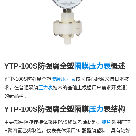
YTP-100S防强腐全塑
隔膜压力表
概述
YTP-100S防强腐全塑
隔膜
压力表
技术核心起源来自日本技
术，在普通隔膜
压力表
技术的基础上根据用户需求开发设计
的新品种。
YTP-100S防强腐全塑隔膜
压力
表结构
主要部件隔膜连接体采用PVS聚氯乙烯材料，
膜片
采用PTF
E聚四氟乙烯制造，仪表壳体采用NJ酚醛膜塑料，具有较好