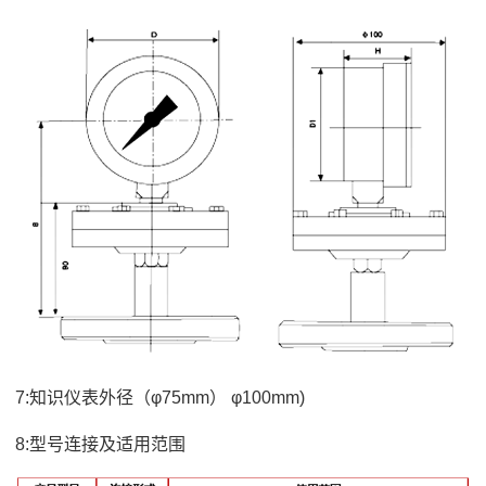
7:知识仪表外径（φ75mm） φ100mm)
8:型号连接及适用范围