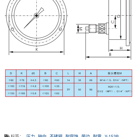
标签：
压力
轴向
不锈钢
耐腐蚀
带边
耐震
Y-153B