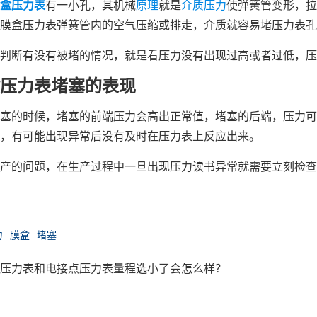
盒
压力表
有一小孔，其机械
原理
就是
介质
压力
使弹簧管变形，拉
膜盒压力表
弹簧管内的空气压缩或排走，介质就容易堵压力表孔
判断有没有被堵的情况，就是看压力没有出现过高或者过低，压
压力表堵塞的表现
塞的时候，堵塞的前端压力会高出正常值，堵塞的后端，压力可
，有可能出现异常后没有及时在压力表上反应出来。
产的问题，在生产过程中一旦出现压力读书异常就需要立刻检查
力
膜盒
堵塞
压力表和电接点压力表量程选小了会怎么样？